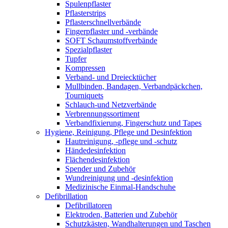
Spulenpflaster
Pflasterstrips
Pflasterschnellverbände
Fingerpflaster und -verbände
SOFT Schaumstoffverbände
Spezialpflaster
Tupfer
Kompressen
Verband- und Dreiecktücher
Mullbinden, Bandagen, Verbandpäckchen,
Tourniquets
Schlauch-und Netzverbände
Verbrennungssortiment
Verbandfixierung, Fingerschutz und Tapes
Hygiene, Reinigung, Pflege und Desinfektion
Hautreinigung, -pflege und -schutz
Händedesinfektion
Flächendesinfektion
Spender und Zubehör
Wundreinigung und -desinfektion
Medizinische Einmal-Handschuhe
Defibrillation
Defibrillatoren
Elektroden, Batterien und Zubehör
Schutzkästen, Wandhalterungen und Taschen