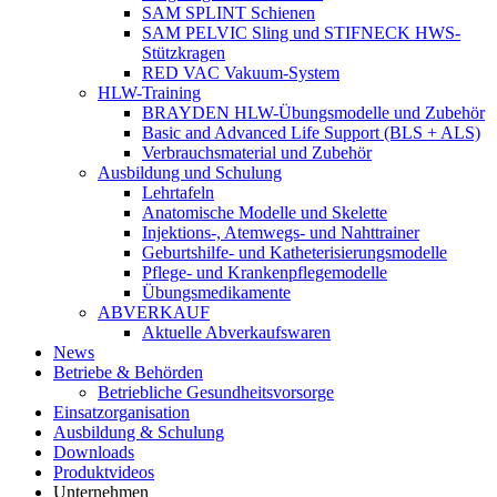
SAM SPLINT Schienen
SAM PELVIC Sling und STIFNECK HWS-
Stützkragen
RED VAC Vakuum-System
HLW-Training
BRAYDEN HLW-Übungsmodelle und Zubehör
Basic and Advanced Life Support (BLS + ALS)
Verbrauchsmaterial und Zubehör
Ausbildung und Schulung
Lehrtafeln
Anatomische Modelle und Skelette
Injektions-, Atemwegs- und Nahttrainer
Geburtshilfe- und Katheterisierungsmodelle
Pflege- und Krankenpflegemodelle
Übungsmedikamente
ABVERKAUF
Aktuelle Abverkaufswaren
News
Betriebe & Behörden
Betriebliche Gesundheitsvorsorge
Einsatzorganisation
Ausbildung & Schulung
Downloads
Produktvideos
Unternehmen