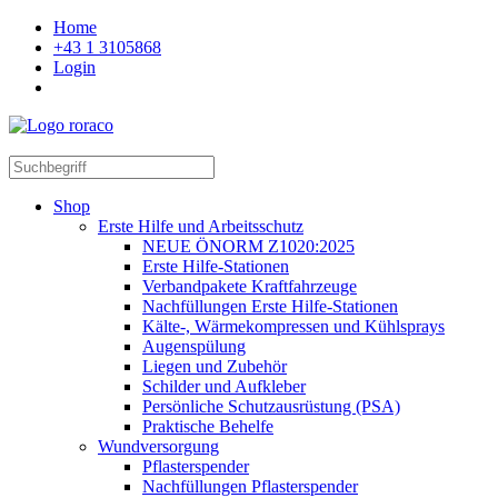
Home
+43 1 3105868
Login
Shop
Erste Hilfe und Arbeitsschutz
NEUE ÖNORM Z1020:2025
Erste Hilfe-Stationen
Verbandpakete Kraftfahrzeuge
Nachfüllungen Erste Hilfe-Stationen
Kälte-, Wärmekompressen und Kühlsprays
Augenspülung
Liegen und Zubehör
Schilder und Aufkleber
Persönliche Schutzausrüstung (PSA)
Praktische Behelfe
Wundversorgung
Pflasterspender
Nachfüllungen Pflasterspender